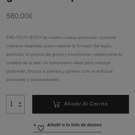
580.00
€
EXO-TECH BODY es nuestro nuevo protocolo corporal
intensivo diseñado para mejorar la firmeza del tejido,
estimular la quema de grasa y transformar visiblemente la
calidad de la piel. Un tratamiento ideal para trabajar
abdomen, brazos o piernas y glúteos con un enfoque
avanzado y personalizado.
Añadir Al Carrito
Añadir a la lista de deseos