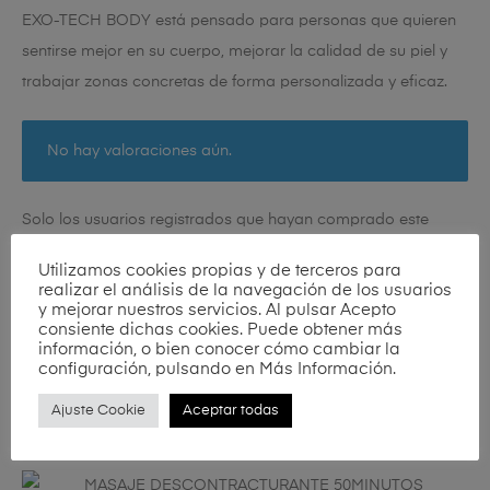
EXO-TECH BODY está pensado para personas que quieren
sentirse mejor en su cuerpo, mejorar la calidad de su piel y
trabajar zonas concretas de forma personalizada y eficaz.
No hay valoraciones aún.
Solo los usuarios registrados que hayan comprado este
producto pueden hacer una valoración.
Utilizamos cookies propias y de terceros para
realizar el análisis de la navegación de los usuarios
y mejorar nuestros servicios. Al pulsar Acepto
consiente dichas cookies. Puede obtener más
información, o bien conocer cómo cambiar la
configuración, pulsando en Más Información.
Ajuste Cookie
Aceptar todas
Productos relacionados