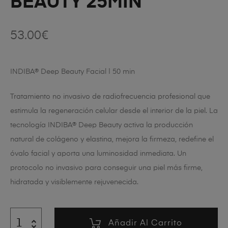
BEAUTY 25MIN
53.00
€
INDIBA® Deep Beauty Facial | 50 min
Tratamiento no invasivo de radiofrecuencia profesional que
estimula la regeneración celular desde el interior de la piel. La
tecnología INDIBA® Deep Beauty activa la producción
natural de colágeno y elastina, mejora la firmeza, redefine el
óvalo facial y aporta una luminosidad inmediata. Un
protocolo no invasivo para conseguir una piel más firme,
hidratada y visiblemente rejuvenecida.
Añadir Al Carrito