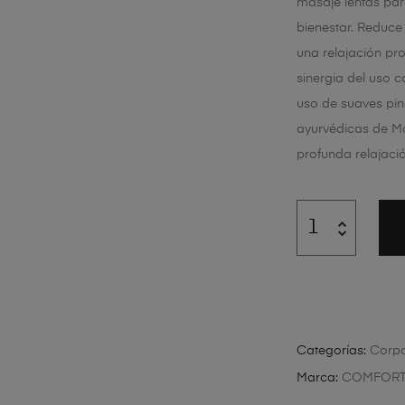
masaje lentas par
bienestar. Reduce 
una relajación pro
sinergia del uso c
uso de suaves pin
ayurvédicas de Ma
profunda relajació
Categorías:
Corpo
Marca:
COMFORT