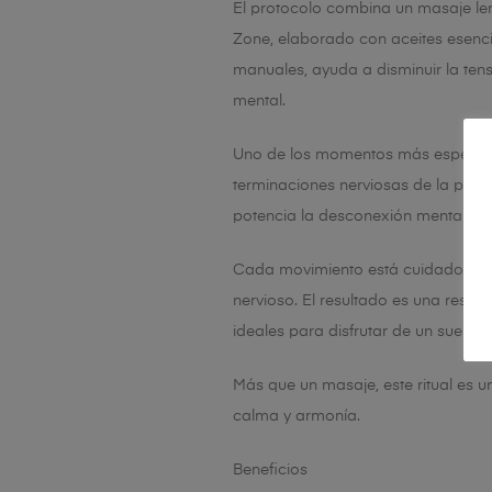
El protocolo combina un masaje lent
Zone, elaborado con aceites esenci
manuales, ayuda a disminuir la tens
mental.
Uno de los momentos más especiales
terminaciones nerviosas de la piel 
potencia la desconexión mental, des
Cada movimiento está cuidadosamente
nervioso. El resultado es una resp
ideales para disfrutar de un sueño 
Más que un masaje, este ritual es u
calma y armonía.
Beneficios