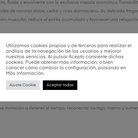
o, fluido y envolvente con la exclusiva mezcla aromática Tranquill
ales de naranja dulce, cedro y rosa damascena. Su delicada fraga
ión muscular, reducir el estrés acumulado y favorecer una relajaci
 del ritual es el masaje realizado con suaves pinceles, una técnic
Utilizamos cookies propias y de terceros para realizar el
análisis de la navegación de los usuarios y mejorar
y envuelve el cuerpo en una agradable sensación de ligereza y calma. 
nuestros servicios. Al pulsar Acepto consiente dichas
pierta los sentidos y convierte el tratamiento en una experiencia p
cookies. Puede obtener más información, o bien
conocer cómo cambiar la configuración, pulsando en
Más Información.
 diseñado para ralentizar el ritmo del cuerpo, aliviar la fatiga y re
iración más profunda, una mente serena y un cuerpo completamente 
Ajuste Cookie
Aceptar todas
reparador y un bienestar duradero.
na invitación a detener el tiempo, reconectar contigo mismo y sumerg