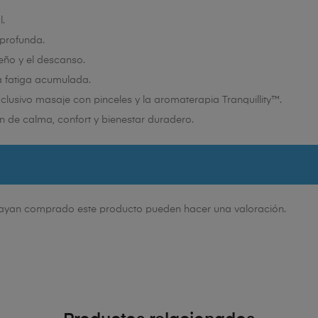
l.
 profunda.
eño y el descanso.
la fatiga acumulada.
xclusivo masaje con pinceles y la aromaterapia Tranquillity™.
n de calma, confort y bienestar duradero.
 hayan comprado este producto pueden hacer una valoración.