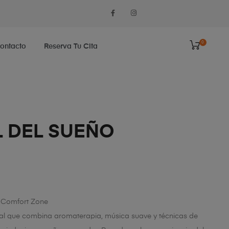
0
ontacto
Reserva Tu Cita
L DEL SUEÑO
– Comfort Zone
rial que combina aromaterapia, música suave y técnicas de