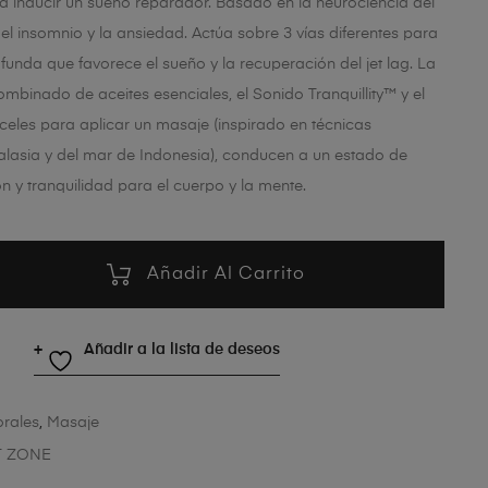
a inducir un sueño reparador. Basado en la neurociencia del
el insomnio y la ansiedad. Actúa sobre 3 vías diferentes para
funda que favorece el sueño y la recuperación del jet lag. La
ombinado de aceites esenciales, el Sonido Tranquillity™ y el
celes para aplicar un masaje (inspirado en técnicas
lasia y del mar de Indonesia), conducen a un estado de
n y tranquilidad para el cuerpo y la mente.
Añadir Al Carrito
Añadir a la lista de deseos
rales
,
Masaje
 ZONE