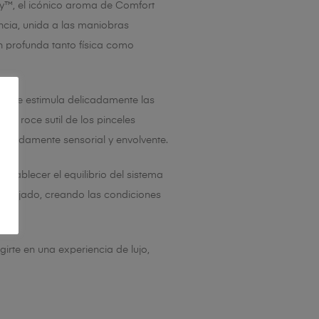
ity™, el icónico aroma de Comfort
ncia, unida a las maniobras
ón profunda tanto física como
a que estimula delicadamente las
El roce sutil de los pinceles
rofundamente sensorial y envolvente.
stablecer el equilibrio del sistema
relajado, creando las condiciones
irte en una experiencia de lujo,