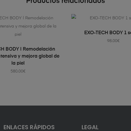
Productos relacionados
AÑADIR AL CARRI
EXO-TECH BODY 1 s
98.00
€
AÑADIR AL CARRITO
H BODY | Remodelación
ntensiva y mejora global de
la piel
580.00
€
ENLACES RÁPIDOS
LEGAL