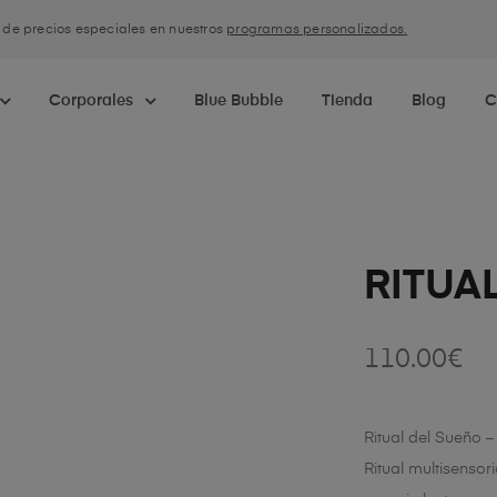
a de precios especiales en nuestros
programas personalizados.
Corporales
Blue Bubble
Tienda
Blog
C
RITUA
110.00
€
Ritual del Sueño 
Ritual multisenso