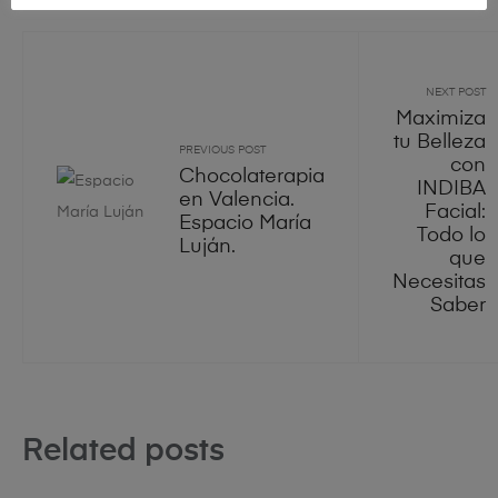
NEXT POST
Maximiza
tu Belleza
PREVIOUS POST
con
Chocolaterapia
INDIBA
en Valencia.
Facial:
Espacio María
Todo lo
Luján.
que
Necesitas
Saber
Related posts