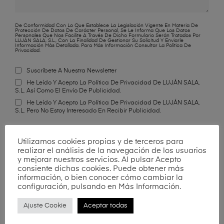
De Conformidad Con Lo Que Establece La Legislación Vigente En Materia De
Protección De Datos De Carácter Personal, Se Le Informa Que Los Datos
Personales Que Nos Facilite A Través De Dicho Formulario Serán Tratados Por
LUJÁN SALA, S.L., Con La Finalidad De Gestionar Su Solicitud Y Enviarle
Información Más Detallada. Para Más Información Consultar La Política De
Privacidad.
Suscríbete A Nuestra Newsletter
He Leído Y Acepto La Política De Privacidad De LUJÁN SALA,
S.L. Así Como El Envío De Publicidad.
He Leído Y Acepto La Política De Privacidad De LUJÁN SALA,
S.L. Pero No Estoy Interesado En Recibir Publicidad.
Utilizamos cookies propias y de terceros para
realizar el análisis de la navegación de los usuarios
y mejorar nuestros servicios. Al pulsar Acepto
consiente dichas cookies. Puede obtener más
información, o bien conocer cómo cambiar la
configuración, pulsando en Más Información.
Ajuste Cookie
Aceptar todas