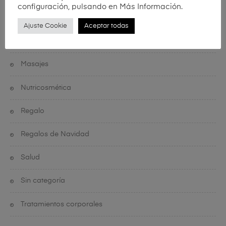
configuración, pulsando en Más Información.
Láser Diodo
Ajuste Cookie
Aceptar todas
LPG Endermologie®
Masajes
Nutricosmética
Regalo
Regalos de Navidad
Salud
Sin categoría
Tratamientos corporales