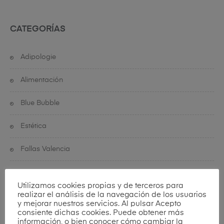
CATEGORÍAS
Adipologie
Alimentación
Blue Bubble
Estética
Fallas Valencia
Fisioteraia
Utilizamos cookies propias y de terceros para
realizar el análisis de la navegación de los usuarios
Indiba Deep Beauty
y mejorar nuestros servicios. Al pulsar Acepto
consiente dichas cookies. Puede obtener más
Indiba en Valencia
información, o bien conocer cómo cambiar la