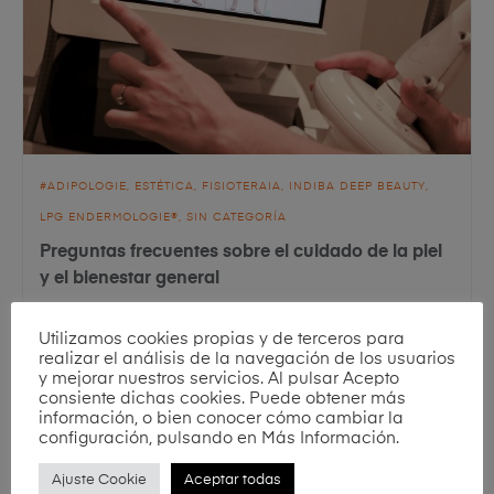
ADIPOLOGIE
ESTÉTICA
FISIOTERAIA
INDIBA DEEP BEAUTY
LPG ENDERMOLOGIE®
SIN CATEGORÍA
Preguntas frecuentes sobre el cuidado de la piel
y el bienestar general
Utilizamos cookies propias y de terceros para
30 Septiembre, 2025
realizar el análisis de la navegación de los usuarios
y mejorar nuestros servicios. Al pulsar Acepto
consiente dichas cookies. Puede obtener más
información, o bien conocer cómo cambiar la
configuración, pulsando en Más Información.
Ajuste Cookie
Aceptar todas