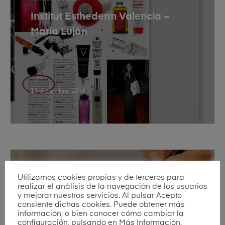
Institut Esthederm Valencia –
María Luján
13 diciembre, 2014
Utilizamos cookies propias y de terceros para
SIN CATEGORÍA
realizar el análisis de la navegación de los usuarios
y mejorar nuestros servicios. Al pulsar Acepto
Tratamientos estéticos para
consiente dichas cookies. Puede obtener más
hombres
información, o bien conocer cómo cambiar la
configuración, pulsando en Más Información.