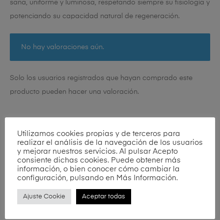
sana, uniforme y luminosa, respetando siempre su fisiología y
potenciando su capacidad natural de regeneración.
No hay valoraciones aún.
Solo los usuarios registrados que hayan comprado este
producto pueden hacer una valoración.
Utilizamos cookies propias y de terceros para
realizar el análisis de la navegación de los usuarios
y mejorar nuestros servicios. Al pulsar Acepto
consiente dichas cookies. Puede obtener más
Productos relacionados
información, o bien conocer cómo cambiar la
configuración, pulsando en Más Información.
Ajuste Cookie
Aceptar todas