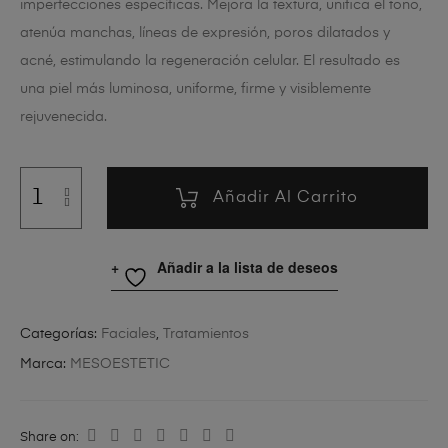
imperfecciones específicas. Mejora la textura, unifica el tono,
atenúa manchas, líneas de expresión, poros dilatados y
acné, estimulando la regeneración celular. El resultado es
una piel más luminosa, uniforme, firme y visiblemente
rejuvenecida.
Añadir Al Carrito
Añadir a la lista de deseos
Categorías:
Faciales
,
Tratamientos
Marca:
MESOESTETIC
Share on: