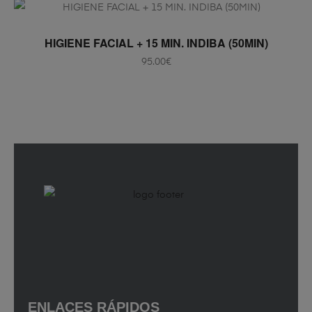
AÑADIR AL CARRITO
HIGIENE FACIAL + 15 MIN. INDIBA (50MIN)
95.00
€
ENLACES RÁPIDOS