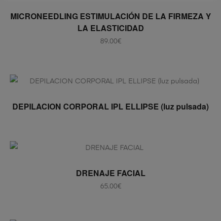
AÑADIR AL CARRITO
MICRONEEDLING ESTIMULACIÓN DE LA FIRMEZA Y
LA ELASTICIDAD
89.00
€
LEER MÁS
DEPILACION CORPORAL IPL ELLIPSE (luz pulsada)
AÑADIR AL CARRITO
DRENAJE FACIAL
65.00
€