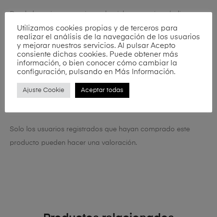
Desde las primeras sesiones, la piel se aprecia más lisa,
firme y uniforme, mientras la silueta gana definición y
Utilizamos cookies propias y de terceros para
realizar el análisis de la navegación de los usuarios
armonía. Un protocolo de referencia en estética avanzada
y mejorar nuestros servicios. Al pulsar Acepto
consiente dichas cookies. Puede obtener más
que combina innovación, bienestar y eficacia para revelar la
información, o bien conocer cómo cambiar la
mejor versión de tu cuerpo.
configuración, pulsando en Más Información.
Ajuste Cookie
Aceptar todas
No hay valoraciones aún.
Solo los usuarios registrados que hayan comprado este
producto pueden hacer una valoración.