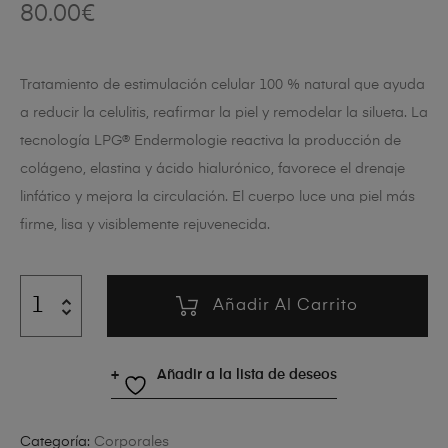
80.00
€
Tratamiento de estimulación celular 100 % natural que ayuda
a reducir la celulitis, reafirmar la piel y remodelar la silueta. La
tecnología LPG® Endermologie reactiva la producción de
colágeno, elastina y ácido hialurónico, favorece el drenaje
linfático y mejora la circulación. El cuerpo luce una piel más
firme, lisa y visiblemente rejuvenecida.
Añadir Al Carrito
Añadir a la lista de deseos
Categoría:
Corporales