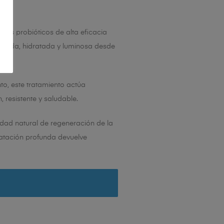
vos probióticos de alta eficacia
librada, hidratada y luminosa desde
to, este tratamiento actúa
 resistente y saludable.
idad natural de regeneración de la
dratación profunda devuelve