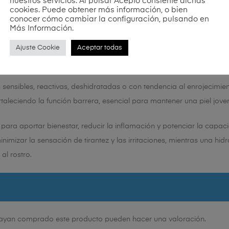
nuestros servicios. Al pulsar Acepto consiente dichas
cookies. Puede obtener más información, o bien
conocer cómo cambiar la configuración, pulsando en
Más Información.
 la cosmética biotecnológica, este exclusivo protocolo combina acti
ndamente relajante. El resultado es una piel visiblemente más equi
Ajuste Cookie
Aceptar todas
sensibles, reactivas, deshidratadas o con tendencia al enrojecimien
taleciendo la función barrera, esencial para mantener una piel joven,
para aportar bienestar, reducir la inflamación y potenciar la capac
nimizar la sensación de tirantez y las irritaciones, mientras una hi
al rostro.
 hayan comprado este producto pueden hacer una valoración.