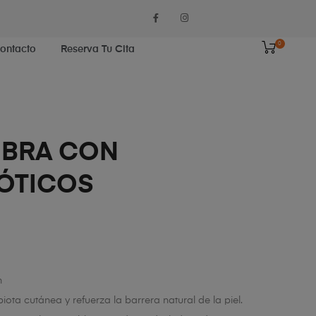
0
ontacto
Reserva Tu Cita
IBRA CON
ÓTICOS
n
biota cutánea y refuerza la barrera natural de la piel.