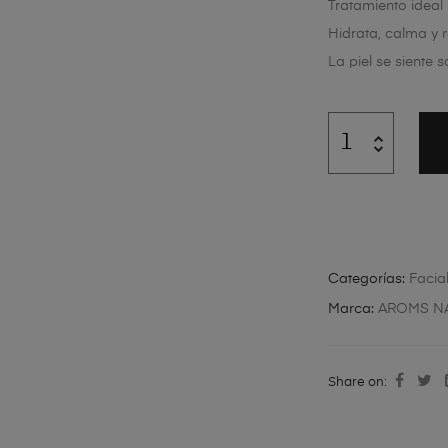
Tratamiento ideal 
Hidrata, calma y r
La piel se siente 
Categorías:
Facia
Marca:
AROMS N
Share on: