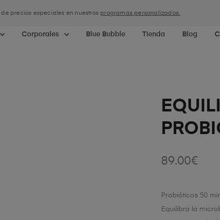
a de precios especiales en nuestros
programas personalizados.
Corporales
Blue Bubble
Tienda
Blog
C
EQUIL
PROBI
89.00
€
Probióticos 50 mi
Equilibra la micro