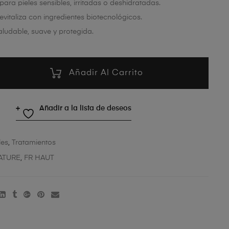
para pieles sensibles, irritadas o deshidratadas.
evitaliza con ingredientes biotecnológicos.
saludable, suave y protegida.
Añadir Al Carrito
Añadir a la lista de deseos
les
,
Tratamientos
ATURE
,
FR HAUT